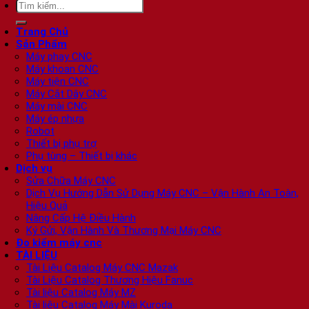
Tìm
kiếm:
Trang Chủ
Sản Phẩm
Máy phay CNC
Máy khoan CNC
Máy tiện CNC
Máy Cắt Dây CNC
Máy mài CNC
Máy ép nhựa
Robot
Thiết bị phụ trợ
Phụ tùng – Thiết bị khác
Dịch vụ
Sửa Chữa Máy CNC
Dịch Vụ Hướng Dẫn Sử Dụng Máy CNC – Vận Hành An Toàn,
Hiệu Quả
Nâng Cấp Hệ Điều Hành
Ký Gửi, Vận Hành Và Thương Mại Máy CNC
Đo kiểm máy cnc
TÀI LIỆU
Tài Liệu Catalog Máy CNC Mazak
Tài Liệu Catalog Thương Hiệu Fanuc
Tài liệu Catalog Máy MZ
Tài liệu Catalog Máy Mài Kuroda