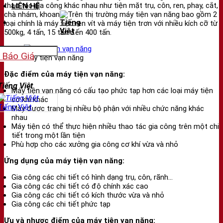
thao tác gia công khác nhau như tiện mặt trụ, côn, ren, phay, cắt,
LIÊN HỆ
chà nhám, khoan,… Trên thị trường máy tiện vạn năng bao gồm 2
loại chính là máy tiện ren vít và máy tiện trơn với nhiều kích cỡ từ
500kg, 4 tấn, 15 tấn đến 400 tấn.
 Báo Giá
Máy tiện vạn năng
Đặc điểm của máy tiện vạn năng:
Máy tiện vạn năng có cấu tạo phức tạp hơn các loại máy tiện
cơ khí khác
Tiếng Việt
Máy được trang bị nhiều bộ phận với nhiều chức năng khác
nhau
Máy tiện có thể thực hiện nhiều thao tác gia công trên một chi
tiết trong một lần tiện
Phù hợp cho các xưởng gia công cơ khí vừa và nhỏ
Ứng dụng của máy tiện vạn năng:
Gia công các chi tiết có hình dạng trụ, côn, rãnh…
Gia công các chi tiết có độ chính xác cao
Gia công các chi tiết có kích thước vừa và nhỏ
Gia công các chi tiết phức tạp
Ưu và nhược điểm của máy tiện vạn năng: