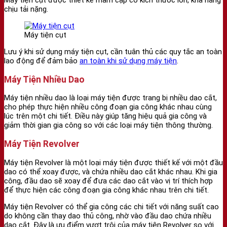
Máy tiện cụt được thiết kế mâm cặp có kích thước lớn, khả năng
chịu tải nặng.
Máy tiện cụt
Lưu ý khi sử dụng máy tiện cụt, cần tuân thủ các quy tắc an toàn
lao động để đảm bảo
an toàn khi sử dụng máy tiện
.
Máy Tiện Nhiều Dao
Máy tiện nhiều dao là loại máy tiện được trang bị nhiều dao cắt,
cho phép thực hiện nhiều công đoạn gia công khác nhau cùng
lúc trên một chi tiết. Điều này giúp tăng hiệu quả gia công và
giảm thời gian gia công so với các loại máy tiện thông thường.
Máy Tiện Revolver
Máy tiện Revolver là một loại máy tiện được thiết kế với một đầu
dao có thể xoay được, và chứa nhiều dao cắt khác nhau. Khi gia
công, đầu dao sẽ xoay để đưa các dao cắt vào vị trí thích hợp
để thực hiện các công đoạn gia công khác nhau trên chi tiết.
Máy tiện Revolver có thể gia công các chi tiết với năng suất cao
do không cần thay dao thủ công, nhờ vào đầu dao chứa nhiều
dao cắt. Đây là ưu điểm vượt trội của máy tiện Revolver so với