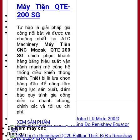
Mazak
Thô
Máy tiện CNC
Máy Tiện QTE-
Xuất
Chi
Máy Tiện CNC Mới
200 SG
Sắc
Tiết
Máy ép nhựa
Máy mài
Máy tự động hóa
Tự hào là giải pháp gia
Phụ kiện
công nổi bật và được ưa
Bàn hút chân không
chuộng nhất tại ATC
Biến áp
Machinery.
Máy Tiện
Bộ truyền DNC
CNC Mazak QTE-200
Robot
SG
chinh phục khách
Thiết bị phụ trợ
hàng bằng hiệu suất vận
Vật tư cơ khí
hành mạnh mẽ cùng hệ
Bạc đạn
thống điều khiển thông
BT
minh. Thiết bị là lựa chọn
Eto
hàng đầu để nâng tầm
Mâm cặp
năng lực sản xuất, đảm
Vật tư điện - Điện tử
bảo quy trình gia công
diễn ra nhanh chóng,
chính xác và tối ưu chi
Sản phẩm mới nhất
phí.
Fanuc Robot LR Mate 200𝑖D
XEM SẢN PHẨM
Hệ Thống Đo Renishaw Equator
Đo kiểm máy cnc
500
Dịch vụ
Thiết Bị Đo Renishaw
SỬA CHỮA MÁY CNC