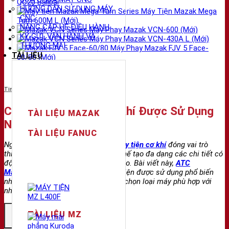
QC20 Ballbar
HƯỚNG DẪN SỬ DỤNG MÁY
Máy Tiện Mazak Mega
CNC
Turn 600M L (Mới)
NÂNG CẤP HỆ ĐIỀU HÀNH
Máy Phay Mazak VCN-600 (Mới)
KÝ GỬI, VẬN HÀNH VÀ
Máy Phay Mazak VCN-430A L (Mới)
THƯƠNG MẠI
Máy Phay Mazak FJV 5 Face-
TÀI LIỆU
60/80 (Mới)
Tin tức
Các Loại Máy Tiện Cơ Khí Được Sử Dụng
TÀI LIỆU MAZAK
Nhiều Nhất
TÀI LIỆU FANUC
Ngày nay việc ứng dụng
các loại máy tiện cơ khí
đóng vai trò
thiết yếu trong quá trình gia công, chế tạo đa dạng các chi tiết có
độ phức tạp cao với độ chính xác cao. Bài viết này,
ATC
Machinery
sẽ giới thiệu 9 loại máy tiện được sử dụng phổ biến
nhất hiện nay, giúp bạn dễ dàng lựa chọn loại máy phù hợp với
nhu cầu của mình.
TÀI LIỆU MZ