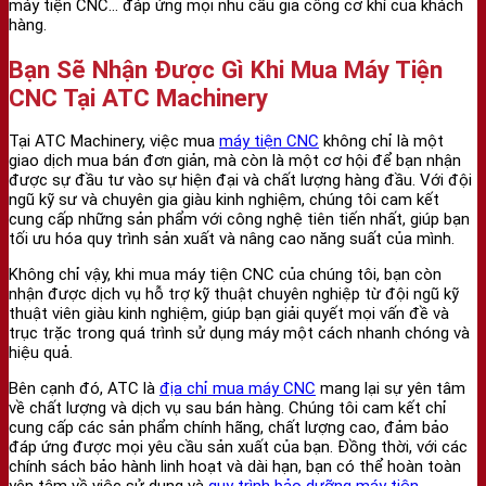
máy tiện CNC… đáp ứng mọi nhu cầu gia công cơ khí của khách
hàng.
Bạn Sẽ Nhận Được Gì Khi Mua Máy Tiện
CNC Tại ATC Machinery
Tại ATC Machinery, việc mua
máy tiện CNC
không chỉ là một
giao dịch mua bán đơn giản, mà còn là một cơ hội để bạn nhận
được sự đầu tư vào sự hiện đại và chất lượng hàng đầu. Với đội
ngũ kỹ sư và chuyên gia giàu kinh nghiệm, chúng tôi cam kết
cung cấp những sản phẩm với công nghệ tiên tiến nhất, giúp bạn
tối ưu hóa quy trình sản xuất và nâng cao năng suất của mình.
Không chỉ vậy, khi mua máy tiện CNC của chúng tôi, bạn còn
nhận được dịch vụ hỗ trợ kỹ thuật chuyên nghiệp từ đội ngũ kỹ
thuật viên giàu kinh nghiệm, giúp bạn giải quyết mọi vấn đề và
trục trặc trong quá trình sử dụng máy một cách nhanh chóng và
hiệu quả.
Bên cạnh đó, ATC là
địa chỉ mua máy CNC
mang lại sự yên tâm
về chất lượng và dịch vụ sau bán hàng. Chúng tôi cam kết chỉ
cung cấp các sản phẩm chính hãng, chất lượng cao, đảm bảo
đáp ứng được mọi yêu cầu sản xuất của bạn. Đồng thời, với các
chính sách bảo hành linh hoạt và dài hạn, bạn có thể hoàn toàn