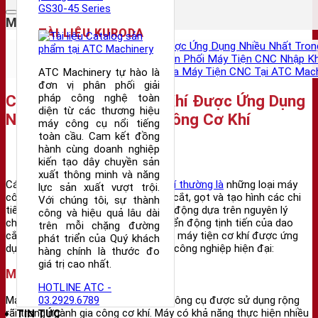
Mục lục nội dung chính
TÀI LIỆU KURODA
Các Loại Máy Tiện Cơ Khí Được Ứng Dụng Nhiều Nhất Tron
ATC Machinery – Địa Chỉ Phân Phối Máy Tiện CNC Nhập K
Bạn Sẽ Nhận Được Gì Khi Mua Máy Tiện CNC Tại ATC Mach
ATC Machinery tự hào là
đơn vị phân phối giải
pháp công nghệ toàn
Các Loại Máy Tiện Cơ Khí Được Ứng Dụng
diện từ các thương hiệu
Nhiều Nhất Trong Gia Công Cơ Khí
máy công cụ nổi tiếng
toàn cầu. Cam kết đồng
hành cùng doanh nghiệp
Các loại máy tiện cơ khí
kiến tạo dây chuyền sản
xuất thông minh và năng
Các loại
máy tiện để gia công cơ khí thường là
những loại máy
lực sản xuất vượt trội.
công cụ được sử dụng để gia công cắt, gọt và tạo hình các chi
Với chúng tôi, sự thành
tiết với độ chính xác cao. Máy hoạt động dựa trên nguyên lý
công và hiệu quả lâu dài
chuyển động quay của phôi và chuyển động tịnh tiến của dao
trên mỗi chặng đường
cắt. Dưới đây là đặc điểm của 9 loại máy tiện cơ khí được ứng
phát triển của Quý khách
dụng nhiều nhất trong các nhà máy công nghiệp hiện đại:
hàng chính là thước đo
giá trị cao nhất.
Máy Tiện Vạn Năng
HOTLINE ATC -
03.2929.6789
Máy tiện vạn năng là một loại máy công cụ được sử dụng rộng
rãi trong ngành gia công cơ khí. Máy có khả năng thực hiện nhiều
TIN TỨC