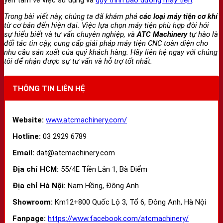
yên tâm về việc sử dụng và
quy trình bảo dưỡng máy tiện
.
Trong bài viết này, chúng ta đã khám phá
các loại máy tiện cơ khí
từ cơ bản đến hiện đại. Việc lựa chọn máy tiện phù hợp đòi hỏi
sự hiểu biết và tư vấn chuyên nghiệp, và
ATC Machinery
tự hào là
đối tác tin cậy, cung cấp giải pháp máy tiện CNC toàn diện cho
nhu cầu sản xuất của quý khách hàng. Hãy liên hệ ngay với chúng
tôi để nhận được sự tư vấn và hỗ trợ tốt nhất.
THÔNG TIN LIÊN HỆ
Website:
www.atcmachinery.com/
Hotline:
03 2929 6789
Email:
dat@atcmachinery.com
Địa chỉ HCM:
55/4E Tiền Lân 1, Bà Điểm
Địa chỉ Hà Nội:
Nam Hồng, Đông Anh
Showroom:
Km12+800 Quốc Lộ 3, Tổ 6, Đông Anh, Hà Nội
Fanpage:
https://www.facebook.com/atcmachinery/