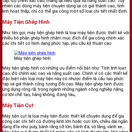
tạp, độ chính xác cao, mang lại hiệu quả và năng suất cao. Tuy
nhiên các dòng máy tiện chuyên dùng lại có giá thành cao, tính
linh hoạt thấp, chỉ có thể gia công một số loại chi tiết nhất định.
Máy Tiện Ghép Hình
Như tên gọi, máy tiện ghép hình là loại máy tiện được thiết kế với
nhiều bộ phận ghép hình nhằm mục đích để gia công chính xác
các chi tiết có hình dạng phức tạp, yêu cầu kỹ thuật cao.
Máy tiện ghép hình
Máy tiện ghép hình có những ưu điểm nổi bật như: Tính linh loạt
cao, độ chính xác cao và năng suất cao. Chính vì có các thiết kế
đặc biệt nên loại máy tiện này có nhược điểm là cấu tạo phức
tạp và giá thành cũng tương đối cao. Máy tiện ghép hình được
ứng dụng rộng rãi trong ngành những ngành công nghiệp nặng,
cơ khí chế tạo, hàng không, đóng tàu,…
Máy Tiện Cụt
Máy tiện cụt là loại máy tiện được thiết kế chuyên dụng để gia
công các chi tiết có đường kính lớn hoặc cực lớn, chiều dài ngắn
dạng đĩa như puly, bánh răng cỡ lớn, bánh đà, vô lăng, vành xe,…