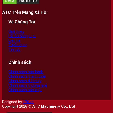
ATC Trên Mạng Xã Hội
Về Chúng Tôi
Giới thiệu
Hồ Sơ Năng Lực
Liên hệ
Tuyển dụng
Tin tức
Chính sách
Chính sách bảo hành
Chính sách thanh toán
Chính sách đổi máy
Chính sách thương mại
Chính sách bảo mật
Designed by
176.vn
Copyright 2026 ©
ATC Machinery Co., Ltd