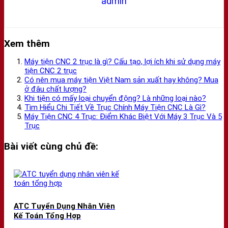
admin
Xem thêm
Máy tiện CNC 2 trục là gì? Cấu tạo, lợi ích khi sử dụng máy
tiện CNC 2 trục
Có nên mua máy tiện Việt Nam sản xuất hay không? Mua
ở đâu chất lượng?
Khi tiện có mấy loại chuyển động? Là những loại nào?
Tìm Hiểu Chi Tiết Về Trục Chính Máy Tiện CNC Là Gì?
Máy Tiện CNC 4 Trục: Điểm Khác Biệt Với Máy 3 Trục Và 5
Trục
Bài viết cùng chủ đề:
ATC Tuyển Dụng Nhân Viên
Kế Toán Tổng Hợp