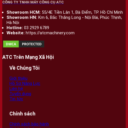
CÔNG TY TNHH MÁY CÔNG CỤ ATC
Showroom HCM:
55/4E Tiền Lân 1, Bà Điểm, TP. Hồ Chí Minh
Showroom HN:
Km 6, Bắc Thăng Long - Nội Bài, Phúc Thịnh,
Hà Nội
Hotline:
03 2929 6789
Website:
https://atcmachinery.com
ATC Trên Mạng Xã Hội
Về Chúng Tôi
Giới thiệu
Hồ Sơ Năng Lực
Liên hệ
Tuyển dụng
Tin tức
Chính sách
Chính sách bảo hành