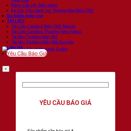
Hiệu Quả
Nâng Cấp Hệ Điều Hành
Ký Gửi, Vận Hành Và Thương Mại Máy CNC
Đo kiểm máy cnc
TÀI LIỆU
Tài Liệu Catalog Máy CNC Mazak
Tài Liệu Catalog Thương Hiệu Fanuc
Tài liệu Catalog Máy MZ
Tài liệu Catalog Máy Mài Kuroda
Liên Hệ
Yêu Cầu Báo Giá
×
YÊU CẦU BÁO GIÁ
Sản phẩm cần báo giá *