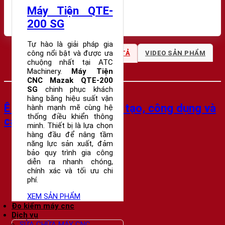
Thiết Bị Phụ Trợ
Máy Tiện QTE-
Phụ Tùng - Thiết Bị Khác
200 SG
Tự hào là giải pháp gia
công nổi bật và được ưa
THÔNG SỐ KỸ THUẬT
MÔ TẢ
VIDEO SẢN PHẨM
chuộng nhất tại ATC
Machinery.
Máy Tiện
THÔNG TIN MUA HÀNG
CNC Mazak QTE-200
SG
chinh phục khách
hàng bằng hiệu suất vận
Ê tô là gì? Tìm hiểu cấu tạo, công dụng và
hành mạnh mẽ cùng hệ
thống điều khiển thông
cách sử dụng eto
minh. Thiết bị là lựa chọn
hàng đầu để nâng tầm
năng lực sản xuất, đảm
bảo quy trình gia công
diễn ra nhanh chóng,
chính xác và tối ưu chi
phí.
XEM SẢN PHẨM
Đo kiểm máy cnc
Dịch vụ
SỬA CHỮA MÁY CNC