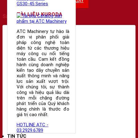
TƯ VẤN NGAY
TÀI LIỆU KURODA
Sản phẩm tương tự
ATC Machinery tự hào là
đơn vị phân phối giải
pháp công nghệ toàn
diện từ các thương hiệu
máy công cụ nổi tiếng
toàn cầu. Cam kết đồng
hành cùng doanh nghiệp
kiến tạo dây chuyền sản
xuất thông minh và năng
lực sản xuất vượt trội.
Với chúng tôi, sự thành
công và hiệu quả lâu dài
trên mỗi chặng đường
phát triển của Quý khách
hàng chính là thước đo
giá trị cao nhất.
HOTLINE ATC -
03.2929.6789
TIN TỨC