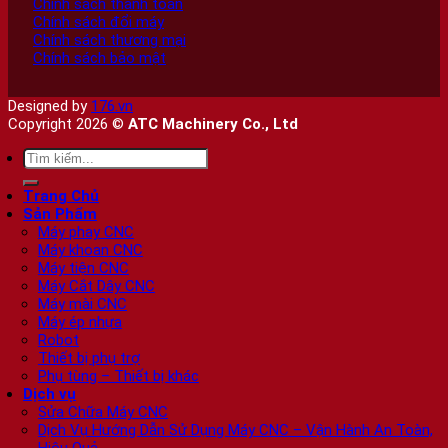
Chính sách thanh toán
Chính sách đổi máy
Chính sách thương mại
Chính sách bảo mật
Designed by
176.vn
Copyright 2026 ©
ATC Machinery Co., Ltd
Tìm
kiếm:
Trang Chủ
Sản Phẩm
Máy phay CNC
Máy khoan CNC
Máy tiện CNC
Máy Cắt Dây CNC
Máy mài CNC
Máy ép nhựa
Robot
Thiết bị phụ trợ
Phụ tùng – Thiết bị khác
Dịch vụ
Sửa Chữa Máy CNC
Dịch Vụ Hướng Dẫn Sử Dụng Máy CNC – Vận Hành An Toàn,