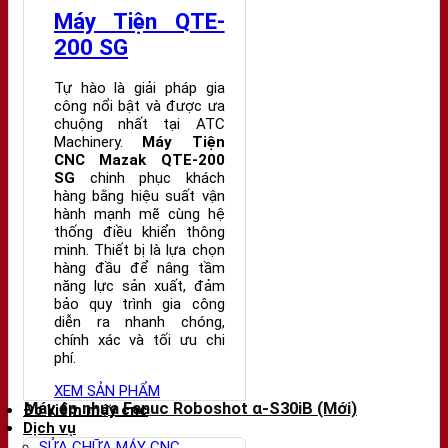
Máy Tiện QTE-
200 SG
Tự hào là giải pháp gia
công nổi bật và được ưa
chuộng nhất tại ATC
Machinery.
Máy Tiện
CNC Mazak QTE-200
SG
chinh phục khách
hàng bằng hiệu suất vận
hành mạnh mẽ cùng hệ
thống điều khiển thông
minh. Thiết bị là lựa chọn
hàng đầu để nâng tầm
năng lực sản xuất, đảm
bảo quy trình gia công
diễn ra nhanh chóng,
chính xác và tối ưu chi
phí.
XEM SẢN PHẨM
Máy ép nhựa Fanuc Roboshot α-S30iB (Mới)
Đo kiểm máy cnc
Dịch vụ
SỬA CHỮA MÁY CNC