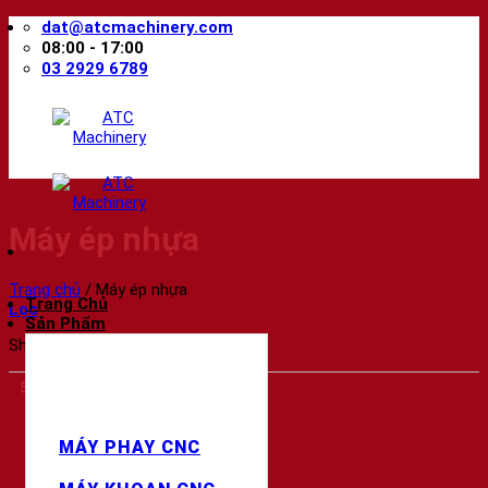
Skip
dat@atcmachinery.com
to
08:00 - 17:00
content
03 2929 6789
Máy ép nhựa
Trang chủ
/
Máy ép nhựa
Trang Chủ
Lọc
Sản Phẩm
Showing all 2 results
SẢN PHẨM
Máy Phay CNC
MÁY PHAY CNC
Máy Khoan CNC