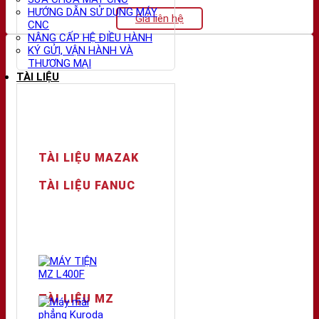
HƯỚNG DẪN SỬ DỤNG MÁY
Giá liên hệ
CNC
NÂNG CẤP HỆ ĐIỀU HÀNH
KÝ GỬI, VẬN HÀNH VÀ
THƯƠNG MẠI
TÀI LIỆU
TÀI LIỆU MAZAK
TÀI LIỆU FANUC
TÀI LIỆU MZ