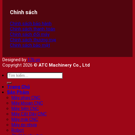
Chính sách
Chính sách bảo hành
Chính sách thanh toán
Chính sách đổi máy
Chính sách thương mại
Chính sách bảo mật
Designed by
176.vn
Copyright 2026 ©
ATC Machinery Co., Ltd
Tìm
kiếm:
Trang Chủ
Sản Phẩm
Máy phay CNC
Máy khoan CNC
Máy tiện CNC
Máy Cắt Dây CNC
Máy mài CNC
Máy ép nhựa
Robot