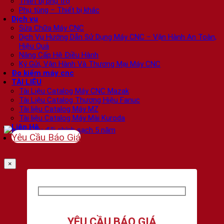
Thiết bị phụ trợ
Phụ tùng – Thiết bị khác
Dịch vụ
Sửa Chữa Máy CNC
Dịch Vụ Hướng Dẫn Sử Dụng Máy CNC – Vận Hành An Toàn,
Hiệu Quả
Nâng Cấp Hệ Điều Hành
Ký Gửi, Vận Hành Và Thương Mại Máy CNC
Đo kiểm máy cnc
TÀI LIỆU
Tài Liệu Catalog Máy CNC Mazak
Tài Liệu Catalog Thương Hiệu Fanuc
Tài liệu Catalog Máy MZ
Tài liệu Catalog Máy Mài Kuroda
Liên Hệ
Yêu Cầu Báo Giá
×
YÊU CẦU BÁO GIÁ