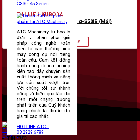
TÀI LIỆU KURODA
Máy ép nhựa Fanuc Roboshot α-S50iB (Mới)
ATC Machinery tự hào là
đơn vị phân phối giải
Giá liên hệ
pháp công nghệ toàn
diện từ các thương hiệu
máy công cụ nổi tiếng
toàn cầu. Cam kết đồng
hành cùng doanh nghiệp
kiến tạo dây chuyền sản
xuất thông minh và năng
lực sản xuất vượt trội.
Với chúng tôi, sự thành
công và hiệu quả lâu dài
trên mỗi chặng đường
phát triển của Quý khách
hàng chính là thước đo
giá trị cao nhất.
HOTLINE ATC -
03.2929.6789
TIN TỨC