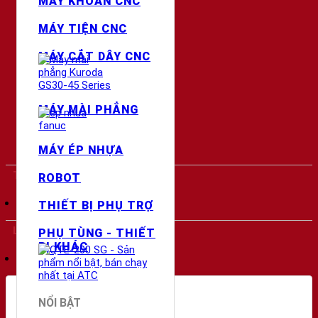
MÁY KHOAN CNC
Máy Tiện CNC
MÁY TIỆN CNC
Máy Cắt Dây CNC
MÁY CẮT DÂY CNC
Máy Mài CNC
Máy Ép Nhựa CNC
Robot
MÁY MÀI PHẲNG
Thiết Bị Phụ Trợ
Phụ Tùng - Thiết Bị Khác
MÁY ÉP NHỰA
THƯƠNG HIỆU
ROBOT
FANUC
(2)
THIẾT BỊ PHỤ TRỢ
LOẠI
PHỤ TÙNG - THIẾT
BỊ KHÁC
Ép Nhựa
(2)
NỔI BẬT