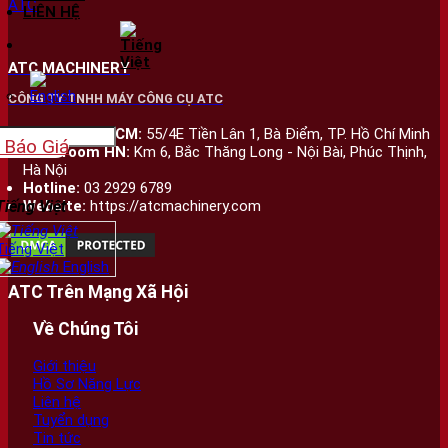
LIÊN HỆ
ATC MACHINERY
CÔNG TY TNHH MÁY CÔNG CỤ ATC
Showroom HCM:
55/4E Tiền Lân 1, Bà Điểm, TP. Hồ Chí Minh
 Báo Giá
Showroom HN:
Km 6, Bắc Thăng Long - Nội Bài, Phúc Thịnh,
Hà Nội
Hotline:
03 2929 6789
Website:
https://atcmachinery.com
Tiếng Việt
English
ATC Trên Mạng Xã Hội
Về Chúng Tôi
Giới thiệu
Hồ Sơ Năng Lực
Liên hệ
Tuyển dụng
Tin tức