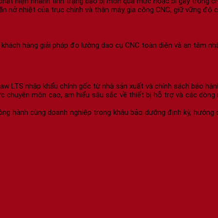
hát hiện nhanh tình trạng dao bị mòn quá mức hoặc bị gãy trong ch
giãn nở nhiệt của trục chính và thân máy gia công CNC, giữ vững độ 
 khách hàng giải pháp đo lường dao cụ CNC toàn diện và an tâm nhấ
aw LTS nhập khẩu chính gốc từ nhà sản xuất và chính sách bảo hàn
ực chuyên môn cao, am hiểu sâu sắc về thiết bị hỗ trợ và các dòng
ồng hành cùng doanh nghiệp trong khâu bảo dưỡng định kỳ, hướng dẫ