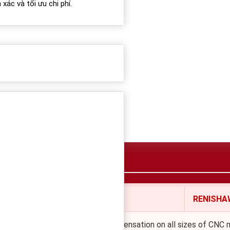
xác và tối ưu chi phí.
THÔNG TIN MUA HÀNG
RENISHA
en tool detection and thermal compensation on all sizes of CNC