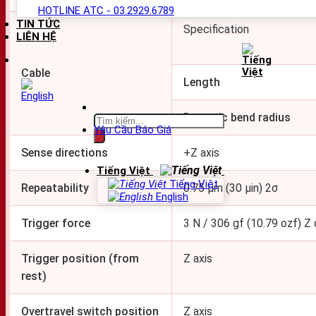
HOTLINE ATC - 03.2929.6789
TIN TỨC
Specification
LIÊN HỆ
Cable
Length
Dynamic bend radius
Tìm
Yêu Cầu Báo Giá
kiếm:
Sense directions
+Z axis
Tiếng Việt
Tiếng Việt
Repeatability
0.75 μm (30 μin) 2σ
English
Trigger force
3 N / 306 gf (10.79 ozf) Z 
Trigger position (from
Z axis
rest)
Overtravel switch position
Z axis