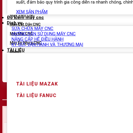
xuất, đảm bảo quy trình gia công diễn ra nhanh chóng, chính 
Máy Khoan CNC
XEM SẢN PHẨM
Máy Tiện CNC
Đo kiểm máy cnc
Dịch vụ
Máy Cắt Dây CNC
SỬA CHỮA MÁY CNC
HƯỚNG DẪN SỬ DỤNG MÁY CNC
Máy Mài CNC
NÂNG CẤP HỆ ĐIỀU HÀNH
Máy Ép Nhựa CNC
KÝ GỬI, VẬN HÀNH VÀ THƯƠNG MẠI
TÀI LIỆU
Robot
Thiết Bị Phụ Trợ
Phụ Tùng - Thiết Bị Khác
TÀI LIỆU MAZAK
THÔNG SỐ KỸ THUẬT
MÔ TẢ
VIDEO SẢN PHẨM
TÀI LIỆU FANUC
Specification
Principal application
Tool length setting, brok