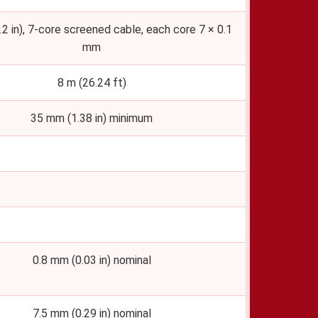
2 in), 7-core screened cable, each core 7 × 0.1
mm
8 m (26.24 ft)
35 mm (1.38 in) minimum
0.8 mm (0.03 in) nominal
7.5 mm (0.29 in) nominal