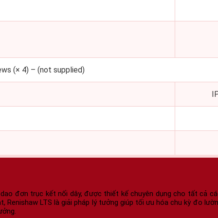
s (× 4) – (not supplied)
I
dao đơn trục kết nối dây, được thiết kế chuyên dụng cho tất cả 
, Renishaw LTS là giải pháp lý tưởng giúp tối ưu hóa chu kỳ đo lườn
ưởng.