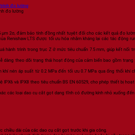
nh đo lường
.75 µm 2σ, đảm bảo tính đồng nhất tuyệt đối cho các kết quả đo lườn
ủa Renishaw LTS được tối ưu hóa nhằm kháng lại các tác động rung
uá hành trình trong trục Z ở mức tiêu chuẩn 7.5 mm, giúp kết nố
 dàng theo dõi trạng thái hoạt động của cảm biến bao gồm trạng thá
n khí nén áp suất từ 0.2 MPa đến tối ưu 0.7 MPa qua ống thổi khí c
 IPX6 và IPX8 theo tiêu chuẩn BS EN 60529, cho phép thiết bị hoạt đ
xác các loại dao cụ cắt gọt dạng tĩnh có đường kính nhỏ xuống đến
c chiều dài của các dao cụ cắt gọt trước khi gia công.