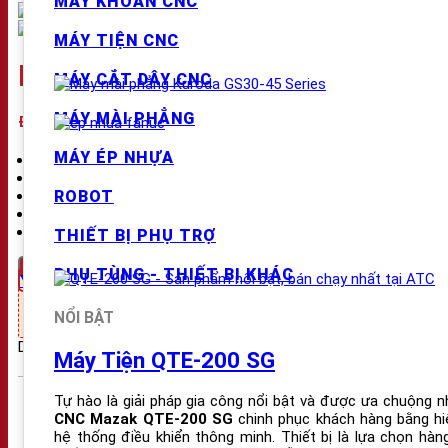
MÁY KHOAN CNC
MÁY TIỆN CNC
BỘ SO DAO TỰ ĐỘNG RENISHA
MÁY CẮT DÂY CNC
MÁY MÀI PHẲNG
Đặc Điểm Nổi Bật:
MÁY ÉP NHỰA
Độ lặp lại:
0.75 μm (2σ)
Khả năng tương thích dụng cụ:
Từ Ø0.1 mm trở lên
ROBOT
Tiêu chuẩn bảo vệ:
IPX6, IPX8
Hành trình cảnh báo quá mức (Overtravel):
7.5 mm
Bảo hành:
Chính hãng
THIẾT BỊ PHỤ TRỢ
PHỤ TÙNG - THIẾT BỊ KHÁC
Yêu cầu báo giá
Hỗ trợ mua hàng:
Nhấn gọi 03.2929.6789 để nhận giá tốt nhất !!!
NỔI BẬT
Danh mục:
Thiết bị phụ trợ
Máy Tiện QTE-200 SG
SẢN PHẨM
Tự hào là giải pháp gia công nổi bật và được ưa chuộng n
CNC Mazak QTE-200 SG
chinh phục khách hàng bằng h
hệ thống điều khiển thông minh. Thiết bị là lựa chọn hà
Máy Phay CNC