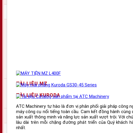
Tool compatibility
Static cutting tools down 
Height
Width
Dimensions
Depth
Contact pad
TÀI LIỆU MZ
Weight
Including cable and condui
TÀI LIỆU KURODA
ATC Machinery tự hào là đơn vị phân phối giải pháp công n
máy công cụ nổi tiếng toàn cầu. Cam kết đồng hành cùng 
Transmission type
Hard-wired
sản xuất thông minh và năng lực sản xuất vượt trội. Với ch
lâu dài trên mỗi chặng đường phát triển của Quý khách hà
nhất.
Interface
Integrated interface 12 t