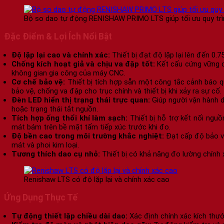
Bộ so dao tự động RENISHAW PRIMO LTS giúp tối ưu quy trì
Đặc Điểm & Lợi Ích Nổi Bật
Độ lặp lại cao và chính xác:
Thiết bị đạt độ lặp lại lên đến 0
Chống kích hoạt giả và chịu va đập tốt:
Kết cấu cứng vững c
không gian gia công của máy CNC.
Cơ chế bảo vệ:
Thiết bị tích hợp sẵn một công tắc cảnh báo q
bảo vệ, chống va đập cho trục chính và thiết bị khi xảy ra sự cố.
Đèn LED hiển thị trạng thái trực quan:
Giúp người vận hành dễ
hoặc trạng thái tắt nguồn.
Tích hợp ống thổi khí làm sạch:
Thiết bị hỗ trợ kết nối nguồ
mát bám trên bề mặt tấm tiếp xúc trước khi đo.
Độ bền cao trong môi trường khắc nghiệt:
Đạt cấp độ bảo vệ
mát và phoi kim loại.
Tương thích dao cụ nhỏ:
Thiết bị có khả năng đo lường chính 
Renishaw LTS có độ lặp lại và chính xác cao
Ứng Dụng Thực Tế
Tự động thiết lập chiều dài dao:
Xác định chính xác kích thướ