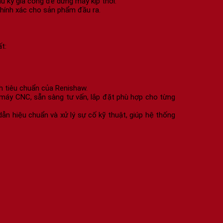
u kỳ gia công để dừng máy kịp thời.
chính xác cho sản phẩm đầu ra.
t:
h tiêu chuẩn của Renishaw.
 máy CNC, sẵn sàng tư vấn, lắp đặt phù hợp cho từng
n hiệu chuẩn và xử lý sự cố kỹ thuật, giúp hệ thống