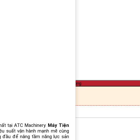
W PRIMO LTS
Thêm vào giỏ hàng
hất tại ATC Machinery.
Máy Tiện
iệu suất vận hành mạnh mẽ cùng
ng đầu để nâng tầm năng lực sản