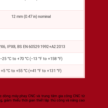
12 mm (0.47 in) nominal
PX6, IPX8, BS EN 60529:1992+A2:2013
−25 °C to +70 °C (−13 °F to +158 °F)
+5 °C to +55 °C (+41 °F to +131 °F)
các dòng máy phay CNC và trung tâm gia công CNC từ
g, giảm thiểu thời gian thiết lập thủ công và nâng cao