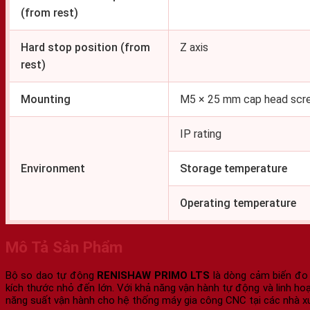
(from rest)
Hard stop position (from
Z axis
rest)
Mounting
M5 × 25 mm cap head screw
IP rating
Environment
Storage temperature
Operating temperature
Mô Tả Sản Phẩm
Bộ so dao tự động
RENISHAW PRIMO LTS
là dòng cảm biến đo 
kích thước nhỏ đến lớn. Với khả năng vận hành tự động và linh hoạt
năng suất vận hành cho hệ thống máy gia công CNC tại các nhà x