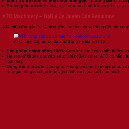
Kiểm tra độ mòn và phát hiện dao gãy:
Tự động kiểm tra và p
Bù trừ giãn nở nhiệt:
Hỗ trợ tính toán và bù trừ sai số do sự 
ATC Machinery – Đại Lý Ủy Quyền Của Renishaw
ATC hiện đang là đại lý ủy quyền của Renishaw, mang đến cho quý
ATC cung cấp bộ so dao tự động Renishaw LTS
Sản phẩm chính hãng 100%:
Cam kết cung cấp thiết bị Renish
Hỗ trợ kỹ thuật chuyên sâu:
Đội ngũ kỹ sư tại ATC có năng l
loại máy.
Đồng hành lâu dài:
Chúng tôi không chỉ bán thiết bị mà còn đ
máy gia công của bạn luôn vận hành với hiệu suất cao nhất.