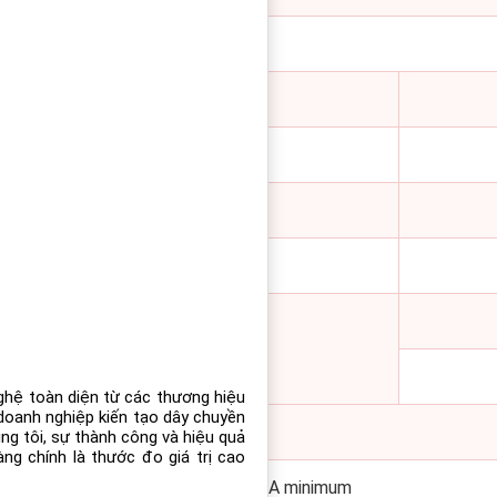
to Ø0.1 mm (Ø0.004 in)
t
ghệ toàn diện từ các thương hiệu
doanh nghiệp kiến tạo dây chuyền
úng tôi, sự thành công và hiệu quả
ng chính là thước đo giá trị cao
o 30 Vdc capable of supplying 50 mA minimum